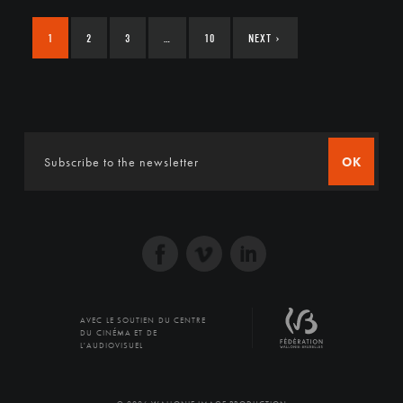
1
2
3
…
10
NEXT
›
OK
AVEC LE SOUTIEN DU CENTRE
DU CINÉMA ET DE
L'AUDIOVISUEL