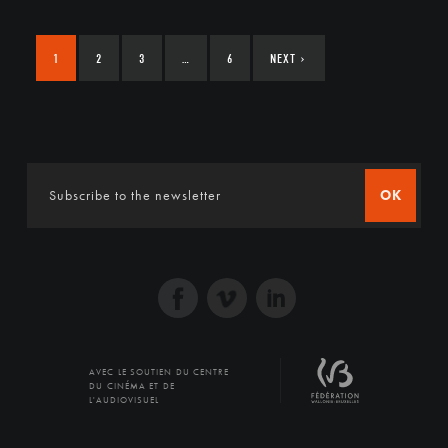
1
2
3
…
6
NEXT
›
OK
AVEC LE SOUTIEN DU CENTRE
DU CINÉMA ET DE
L'AUDIOVISUEL