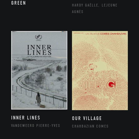
GREEN
HARDY GAËLLE, LEJEUNE
AGNÈS
INNER LINES
OUR VILLAGE
VANDEWEERD PIERRE-YVES
CHAHBAZIAN COMES