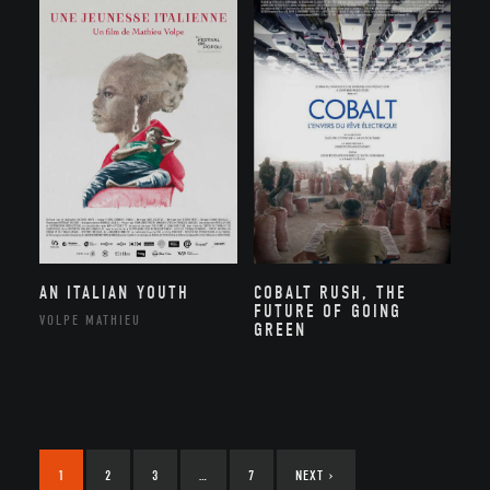
AN ITALIAN YOUTH
COBALT RUSH, THE
FUTURE OF GOING
VOLPE MATHIEU
GREEN
1
2
3
…
7
NEXT
›