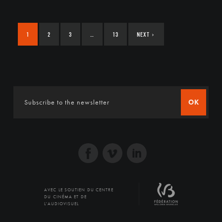
1
2
3
…
13
NEXT
›
OK
AVEC LE SOUTIEN DU CENTRE
DU CINÉMA ET DE
L'AUDIOVISUEL