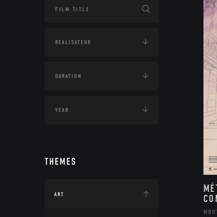
THEMES
MÉ
ART
CO
MBO