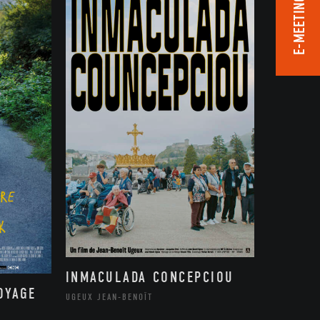
E-MEETING ROOM
INMACULADA CONCEPCIOU
OYAGE
UGEUX JEAN-BENOÎT