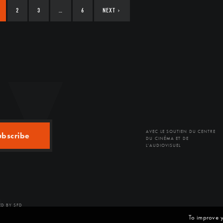
2
3
…
6
NEXT
›
AVEC LE SOUTIEN DU CENTRE
ubscribe
DU CINÉMA ET DE
L'AUDIOVISUEL
D BY SFD
To improve y