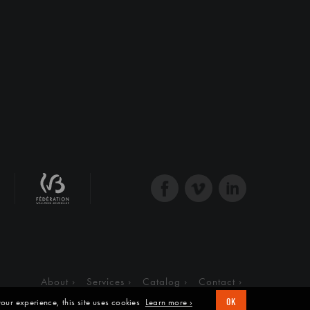
About
Services
Catalog
Contact
our experience, this site uses cookies
Learn more ›
OK