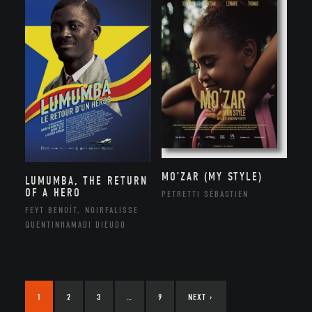
MO’ZAR (MY STYLE)
LUMUMBA, THE RETURN
OF A HERO
PETRETTI SÉBASTIEN
FEYT BENOÎT, NOIRFALISSE
QUENTINHAMADI DIEUDO
1
2
3
…
9
NEXT
›