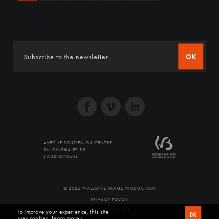
OK
AVEC LE SOUTIEN DU CENTRE
DU CINÉMA ET DE
L'AUDIOVISUEL
© 2026 WALLONIE IMAGE PRODUCTION
PRIVACY POLICY
PRODUCED BY SFD
To improve your experience, this site
OK
uses cookies
Learn more ›