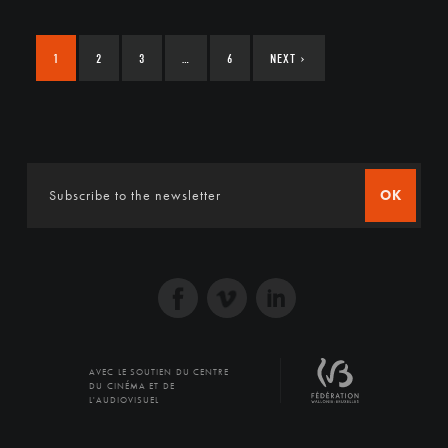
1
2
3
…
6
NEXT
›
OK
AVEC LE SOUTIEN DU CENTRE
DU CINÉMA ET DE
L'AUDIOVISUEL