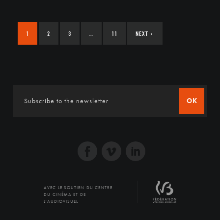
1
2
3
…
11
NEXT
›
OK
AVEC LE SOUTIEN DU CENTRE
DU CINÉMA ET DE
L'AUDIOVISUEL