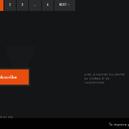
2
3
…
6
NEXT
›
AVEC LE SOUTIEN DU CENTRE
ubscribe
DU CINÉMA ET DE
L'AUDIOVISUEL
D BY SFD
To improve y