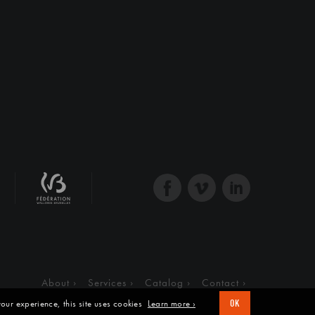
About
Services
Catalog
Contact
our experience, this site uses cookies
Learn more ›
OK