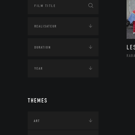
LE
RAB
THEMES
ART