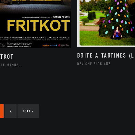
BOITE A TARTINES (L
ITKOT
DEVIGNE FLORIANE
TTE MANUEL
2
NEXT
›