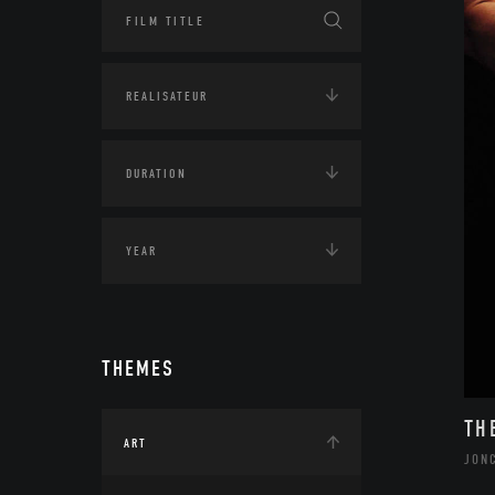
THEMES
TH
ART
JON