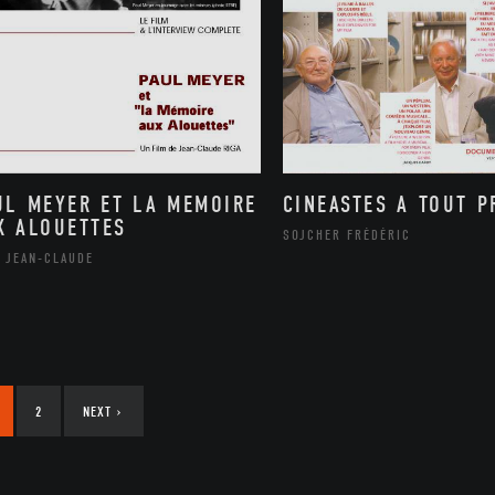
UL MEYER ET LA MEMOIRE
CINEASTES A TOUT P
X ALOUETTES
SOJCHER FRÉDÉRIC
A JEAN-CLAUDE
2
NEXT
›