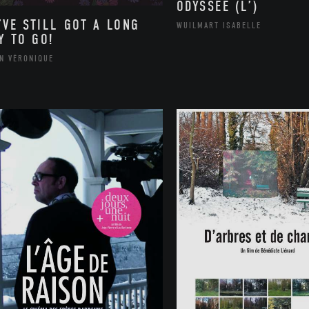
ODYSSÉE (L’)
’VE STILL GOT A LONG
WUILMART ISABELLE
Y TO GO!
IN VÉRONIQUE