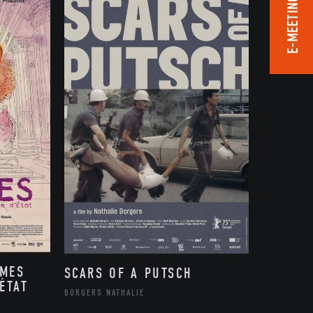
E-MEETING ROOM
MMES
SCARS OF A PUTSCH
ÉTAT
BORGERS NATHALIE
,