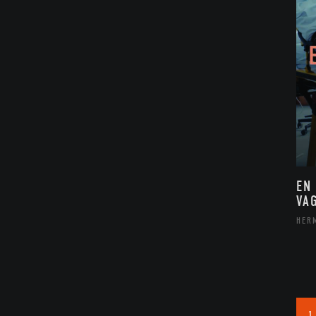
EN
VA
HER
1