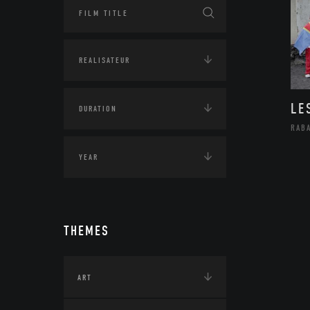
LE
RAB
THEMES
ART