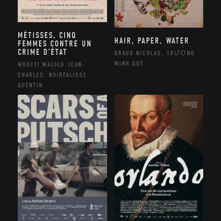
MÉTISSES, CINQ
HAIR, PAPER, WATER
FEMMES CONTRE UN
CRIME D’ÉTAT
GRAUX NICOLAS, TRƯƠNG
MINH QUÝ
MBOTTI MALOLO JEAN-
CHARLES, NOIRFALISSE
QUENTIN