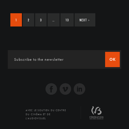
1
2
3
…
13
NEXT
›
OK
AVEC LE SOUTIEN DU CENTRE
DU CINÉMA ET DE
L'AUDIOVISUEL