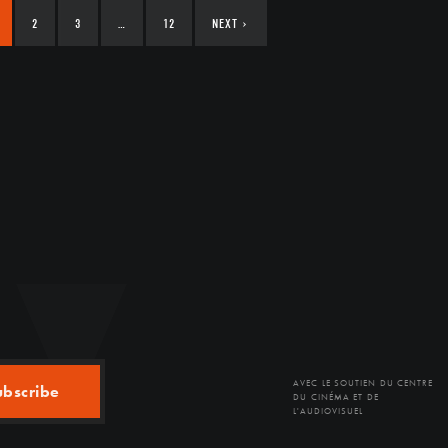
2
3
…
12
NEXT
›
AVEC LE SOUTIEN DU CENTRE
ubscribe
DU CINÉMA ET DE
L'AUDIOVISUEL