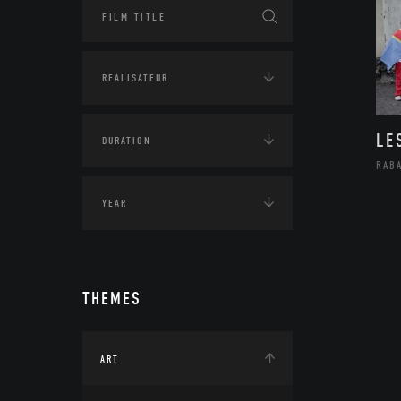
LE
RAB
THEMES
ART