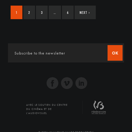
1
2
3
…
6
NEXT
›
OK
AVEC LE SOUTIEN DU CENTRE
DU CINÉMA ET DE
L'AUDIOVISUEL