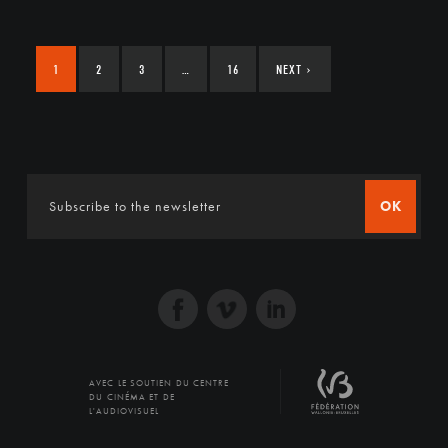
1
2
3
…
16
NEXT
›
OK
AVEC LE SOUTIEN DU CENTRE
DU CINÉMA ET DE
L'AUDIOVISUEL