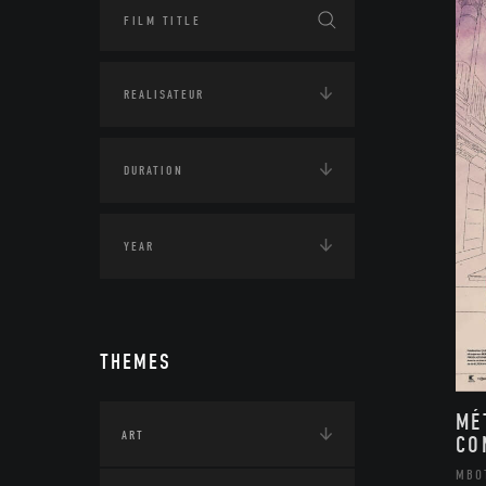
THEMES
MÉ
ART
CO
MBO