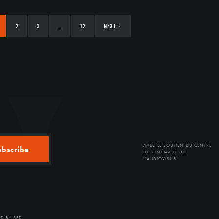
2
3
…
12
NEXT
›
AVEC LE SOUTIEN DU CENTRE
ubscribe
DU CINÉMA ET DE
L'AUDIOVISUEL
D BY SFD