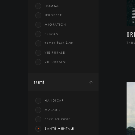
HOMME
JEUNESSE
MIGRATION
OR
PRISON
THÔ
TROISIÈME ÂGE
VIE RURALE
VIE URBAINE
SANTÉ
HANDICAP
MALADIE
PSYCHOLOGIE
SANTÉ MENTALE