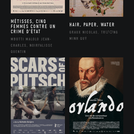
MÉTISSES, CINQ
HAIR, PAPER, WATER
FEMMES CONTRE UN
CRIME D’ÉTAT
GRAUX NICOLAS, TRƯƠNG
MINH QUÝ
MBOTTI MALOLO JEAN-
CHARLES, NOIRFALISSE
QUENTIN