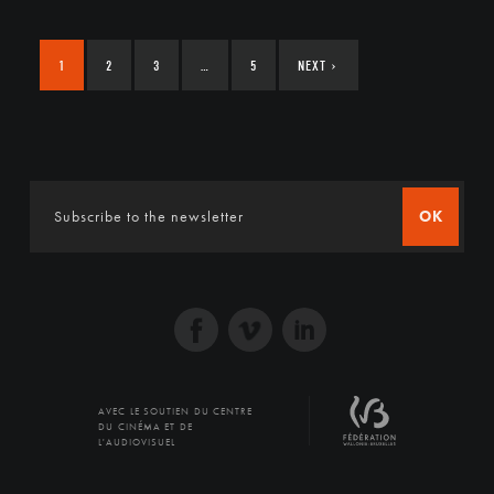
1
2
3
…
5
NEXT
›
OK
AVEC LE SOUTIEN DU CENTRE
DU CINÉMA ET DE
L'AUDIOVISUEL