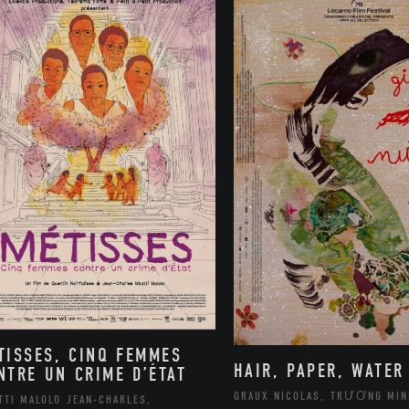
TISSES, CINQ FEMMES
HAIR, PAPER, WATER
NTRE UN CRIME D’ÉTAT
GRAUX NICOLAS, TRƯƠNG MIN
TTI MALOLO JEAN-CHARLES,