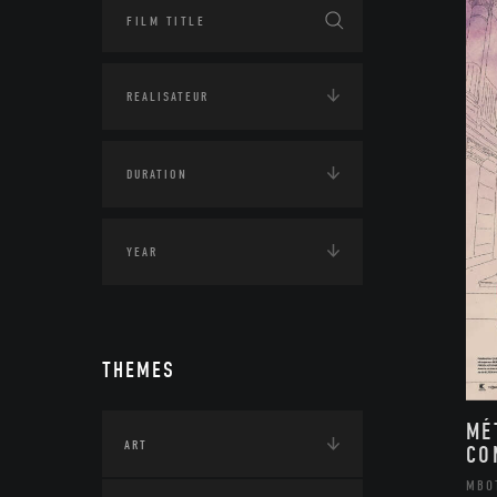
THEMES
MÉ
ART
CO
MBO