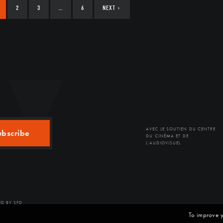
2
3
…
6
NEXT
›
AVEC LE SOUTIEN DU CENTRE
ubscribe
DU CINÉMA ET DE
L'AUDIOVISUEL
D BY SFD
To improve y