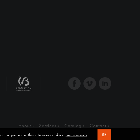
About
Services
Catalog
Contact
our experience, this site uses cookies
Learn more ›
OK