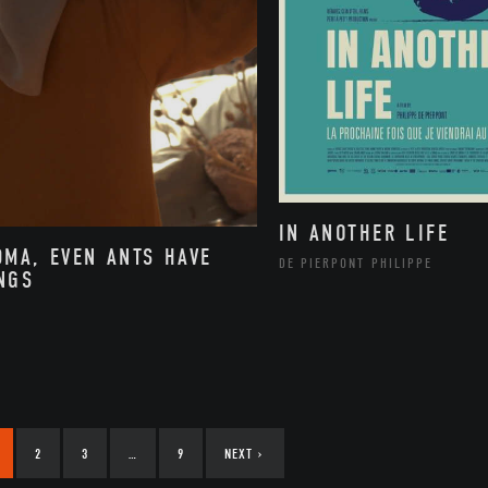
IN ANOTHER LIFE
DMA, EVEN ANTS HAVE
DE PIERPONT PHILIPPE
NGS
2
3
…
9
NEXT
›