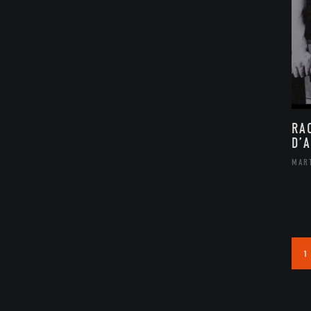
RA
D’
MAR
1