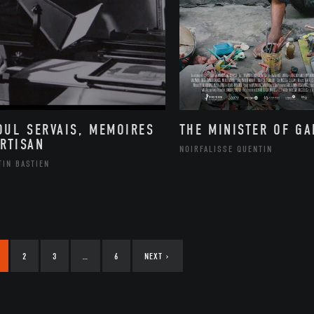
OUL SERVAIS, MEMOIRES
THE MINISTER OF G
ARTISAN
NOIRFALISSE QUENTIN
TIN BASTIEN
2
3
…
6
NEXT
›