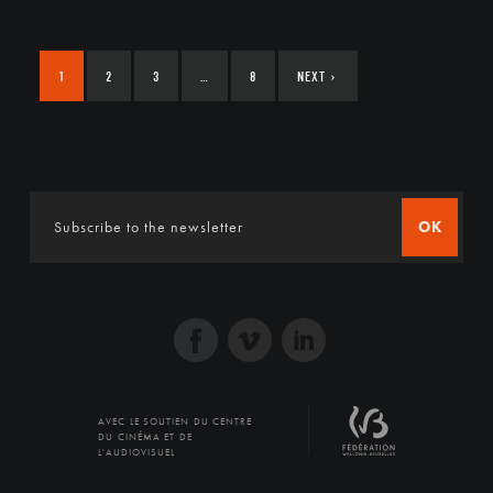
1
2
3
…
8
NEXT
›
OK
AVEC LE SOUTIEN DU CENTRE
DU CINÉMA ET DE
L'AUDIOVISUEL