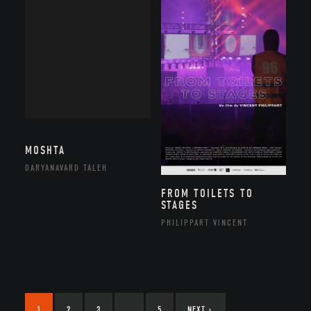
MOSHTA
DARYANAVARD TALEH
FROM TOILETS TO
STAGES
PHILIPPART VINCENT
1
2
3
…
5
NEXT
›