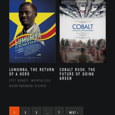
LUMUMBA, THE RETURN
COBALT RUSH, THE
OF A HERO
FUTURE OF GOING
GREEN
FEYT BENOÎT, NOIRFALISSE
QUENTINHAMADI DIEUDO
1
2
3
…
7
NEXT
›