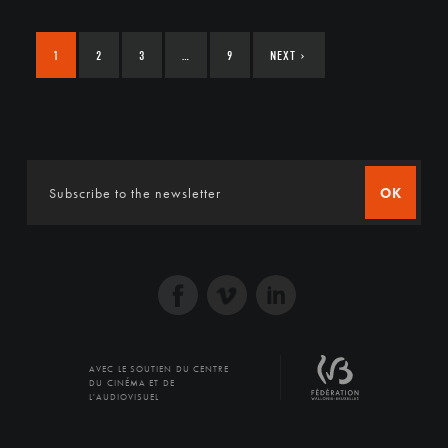
1
2
3
…
9
NEXT
›
OK
AVEC LE SOUTIEN DU CENTRE
DU CINÉMA ET DE
L'AUDIOVISUEL