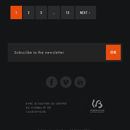
1
2
3
…
13
NEXT
›
OK
AVEC LE SOUTIEN DU CENTRE
DU CINÉMA ET DE
L'AUDIOVISUEL