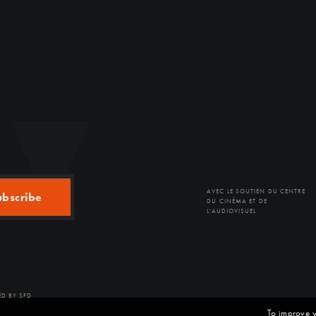
AVEC LE SOUTIEN DU CENTRE
ubscribe
DU CINÉMA ET DE
L'AUDIOVISUEL
D BY SFD
To improve y