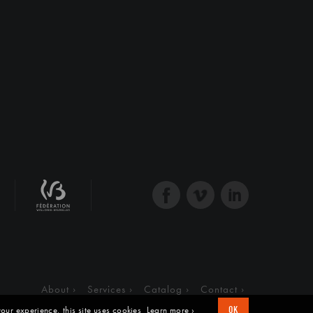
About
Services
Catalog
Contact
our experience, this site uses cookies
Learn more ›
OK