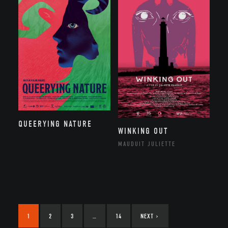
QUEERYING NATURE
WINKING OUT
MAUDUIT JULIETTE
1
2
3
…
14
NEXT
›