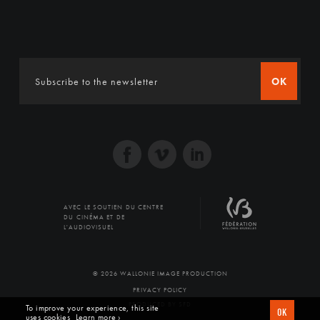
OK
AVEC LE SOUTIEN DU CENTRE
DU CINÉMA ET DE
L'AUDIOVISUEL
© 2026 WALLONIE IMAGE PRODUCTION
PRIVACY POLICY
PRODUCED BY SFD
To improve your experience, this site
OK
uses cookies
Learn more ›