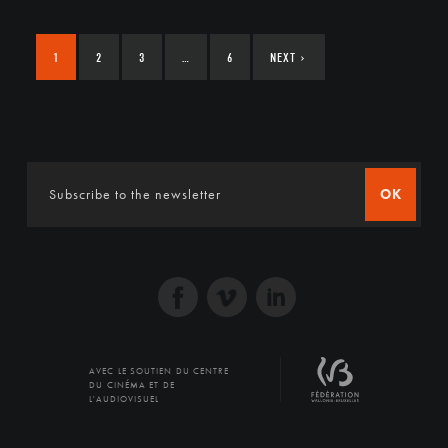
1
2
3
…
6
NEXT
›
OK
AVEC LE SOUTIEN DU CENTRE
DU CINÉMA ET DE
L'AUDIOVISUEL