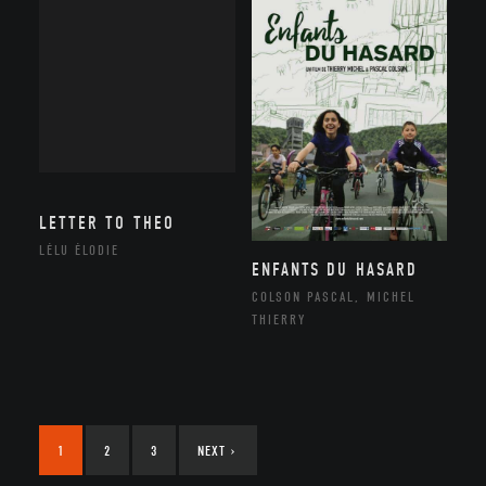
LETTER TO THEO
LÉLU ÉLODIE
ENFANTS DU HASARD
COLSON PASCAL, MICHEL
THIERRY
1
2
3
NEXT
›