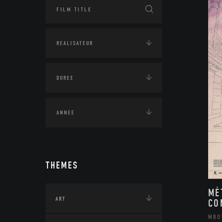
THEMES
MÉ
ART
CO
MBO