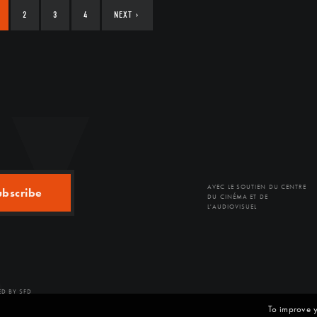
2
3
4
NEXT
›
AVEC LE SOUTIEN DU CENTRE
ubscribe
DU CINÉMA ET DE
L'AUDIOVISUEL
D BY SFD
To improve y