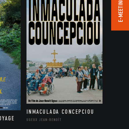
E-MEETING ROOM
INMACULADA CONCEPCIOU
OYAGE
UGEUX JEAN-BENOÎT