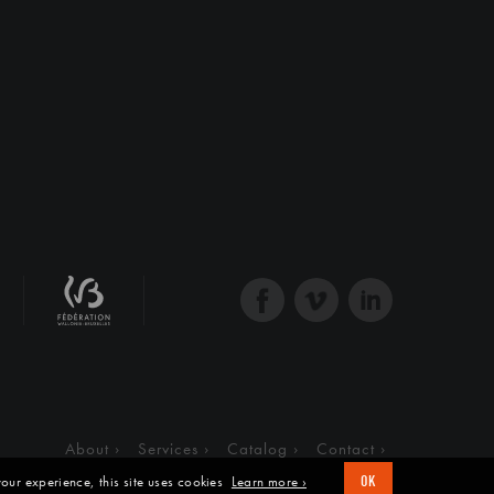
About
Services
Catalog
Contact
our experience, this site uses cookies
Learn more ›
OK