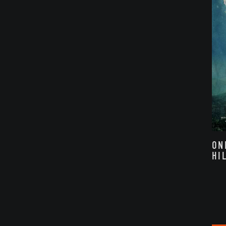
ON
HI