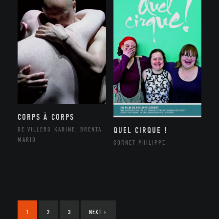
CORPS À CORPS
QUEL CIRQUE !
DE VILLERS KARINE, BRENTA
MARIO
CORNET PHILIPPE
1
2
3
NEXT
›