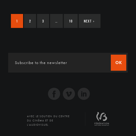
1
2
3
…
10
NEXT
›
OK
AVEC LE SOUTIEN DU CENTRE
DU CINÉMA ET DE
L'AUDIOVISUEL