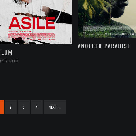
ANOTHER PARADISE
YLUM
EY VICTOR
2
3
4
NEXT
›