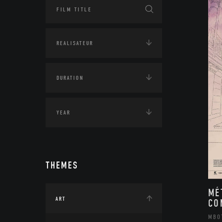
THEMES
MÉ
ART
CO
MBO