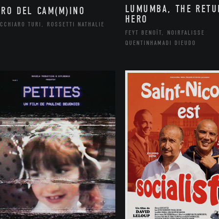
LUMUMBA, THE RETU
ORO DEL CAM(M)INO
HERO
CCHIARO TURI, ROSSETTI NATHALIE
FEYT BENOÎT, NOIRFALISSE
QUENTINHAMADI DIEUDO