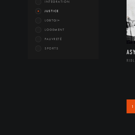
INTÉGRATION
JUSTICE
LGBTQI+
LOGEMENT
PAUVRETÉ
SPORTS
AS
RIDL
1