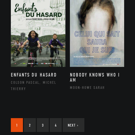
ENFANTS DU HASARD
NOBODY KNOWS WHO I
AM
COLSON PASCAL, MICHEL
MOON-HOWE SARAH
THIERRY
1
2
3
4
NEXT
›