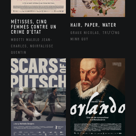
MÉTISSES, CINQ
HAIR, PAPER, WATER
FEMMES CONTRE UN
CRIME D’ÉTAT
GRAUX NICOLAS, TRƯƠNG
MINH QUÝ
MBOTTI MALOLO JEAN-
CHARLES, NOIRFALISSE
QUENTIN