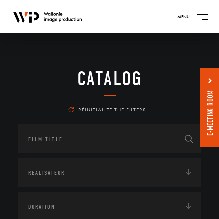
MENU
CATALOG
E-MEETING ROOM
RÉINITIALIZE THE FILTERS