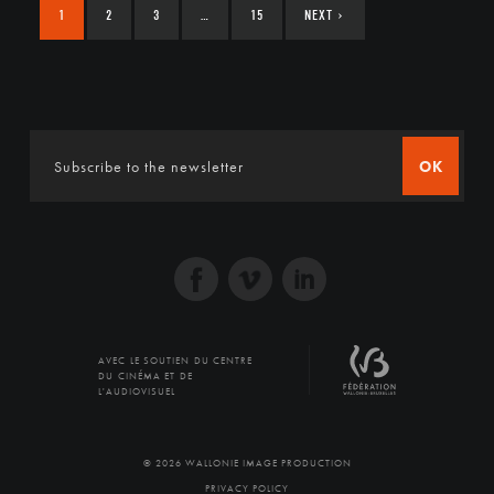
1
2
3
…
15
NEXT
›
OK
AVEC LE SOUTIEN DU CENTRE
DU CINÉMA ET DE
L'AUDIOVISUEL
© 2026 WALLONIE IMAGE PRODUCTION
PRIVACY POLICY