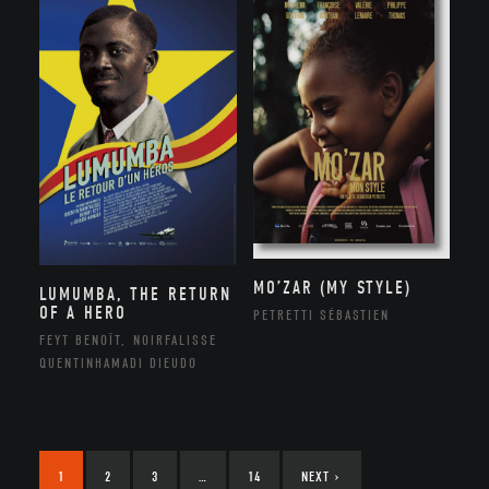
MO’ZAR (MY STYLE)
LUMUMBA, THE RETURN
OF A HERO
PETRETTI SÉBASTIEN
FEYT BENOÎT, NOIRFALISSE
QUENTINHAMADI DIEUDO
1
2
3
…
14
NEXT
›