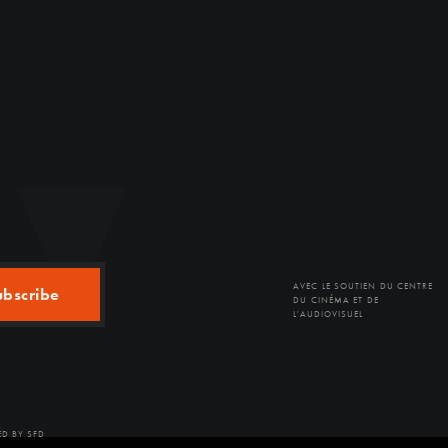
AVEC LE SOUTIEN DU CENTRE
ubscribe
DU CINÉMA ET DE
L'AUDIOVISUEL
D BY SFD