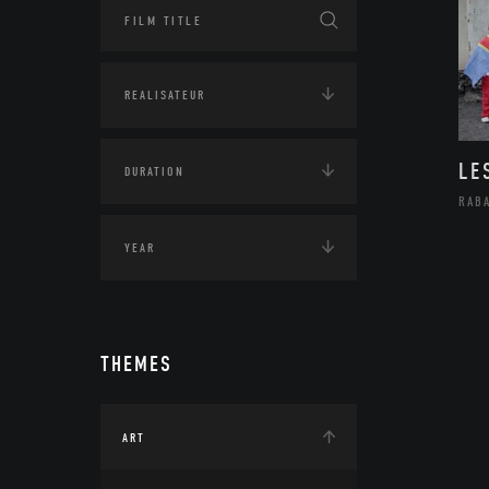
LE
RAB
THEMES
ART