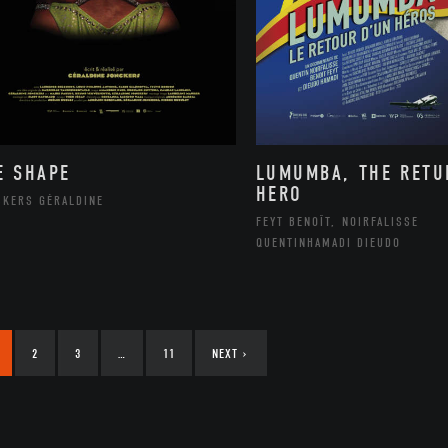
E SHAPE
LUMUMBA, THE RETU
HERO
CKERS GÉRALDINE
FEYT BENOÎT, NOIRFALISSE
QUENTINHAMADI DIEUDO
2
3
…
11
NEXT
›