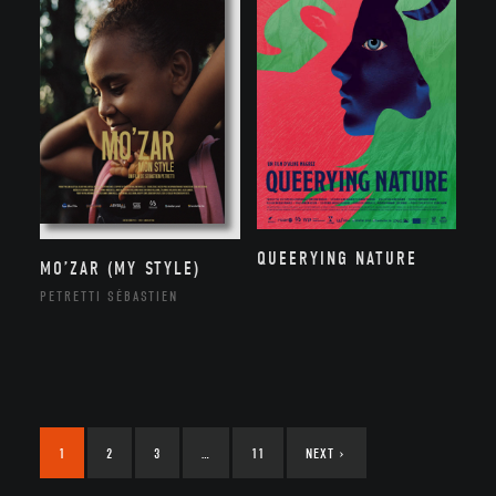
QUEERYING NATURE
MO’ZAR (MY STYLE)
PETRETTI SÉBASTIEN
1
2
3
…
11
NEXT
›