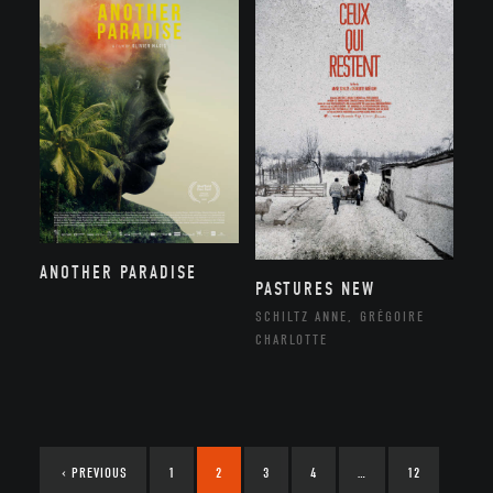
ANOTHER PARADISE
PASTURES NEW
SCHILTZ ANNE, GRÉGOIRE
CHARLOTTE
‹
PREVIOUS
1
2
3
4
…
12