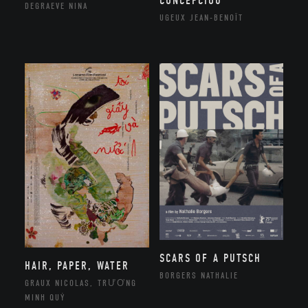
CONCEPCIOU
DEGRAEVE NINA
UGEUX JEAN-BENOÎT
SCARS OF A PUTSCH
HAIR, PAPER, WATER
BORGERS NATHALIE
GRAUX NICOLAS, TRƯƠNG
MINH QUÝ