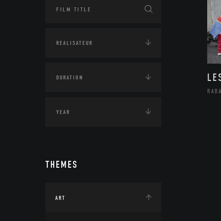
LE
RAB
THEMES
ART