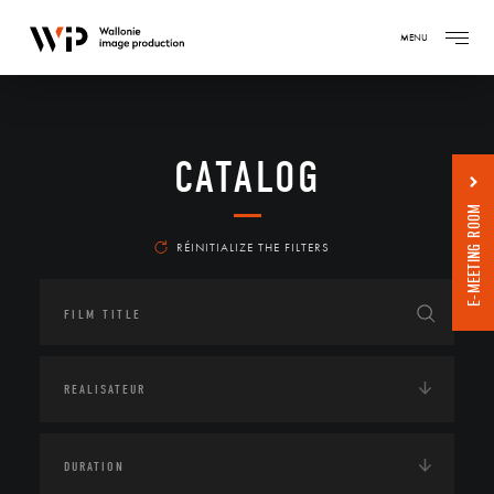
MENU
CATALOG
E-MEETING ROOM
RÉINITIALIZE THE FILTERS