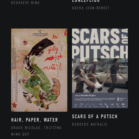
CONCEPCIOU
DEGRAEVE NINA
UGEUX JEAN-BENOÎT
SCARS OF A PUTSCH
HAIR, PAPER, WATER
BORGERS NATHALIE
GRAUX NICOLAS, TRƯƠNG
MINH QUÝ