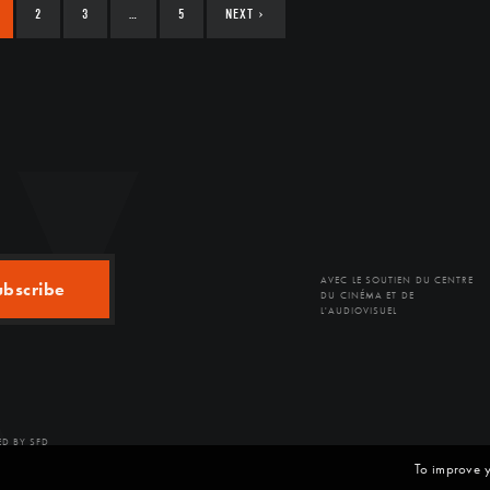
2
3
…
5
NEXT
›
AVEC LE SOUTIEN DU CENTRE
ubscribe
DU CINÉMA ET DE
L'AUDIOVISUEL
D BY SFD
To improve y