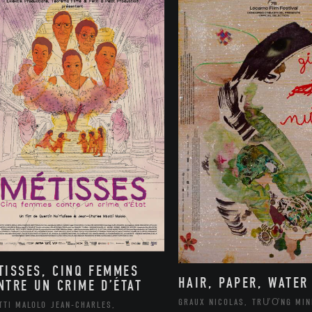
TISSES, CINQ FEMMES
HAIR, PAPER, WATER
NTRE UN CRIME D’ÉTAT
GRAUX NICOLAS, TRƯƠNG MIN
TTI MALOLO JEAN-CHARLES,