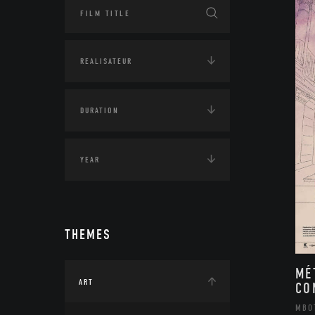
THEMES
MÉ
ART
CO
MBO