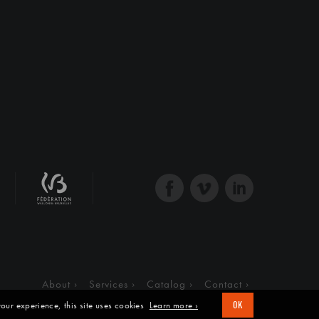
About
Services
Catalog
Contact
our experience, this site uses cookies
Learn more ›
OK