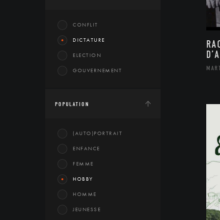
CONFLIT
DICTATURE
RA
D’
ELECTION
MAR
GOUVERNEMENT
POPULATION
(AUTO)PORTRAIT
ENFANCE
FEMME
HOBBY
HOMME
JEUNESSE