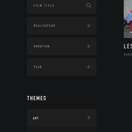
LE
RAB
THEMES
ART