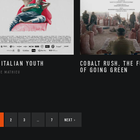
 ITALIAN YOUTH
COBALT RUSH, THE 
OF GOING GREEN
PE MATHIEU
2
3
…
7
NEXT
›