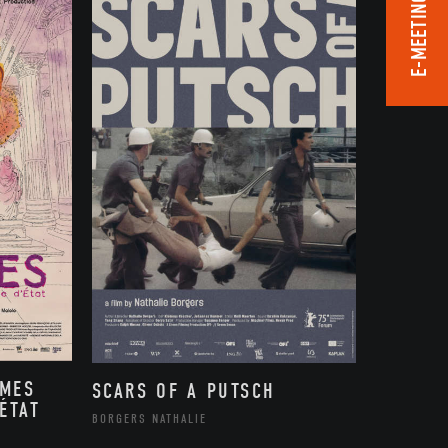
E-MEETING ROOM
MMES
SCARS OF A PUTSCH
ÉTAT
BORGERS NATHALIE
,